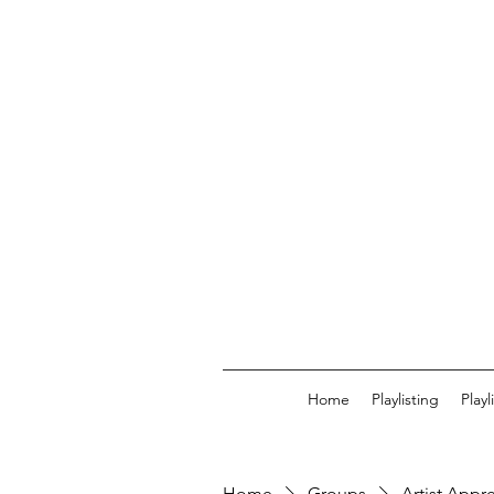
Home
Playlisting
Play
Home
Groups
Artist Appr