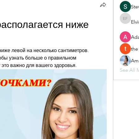
Ste
асполагается ниже 
Elv
Elvira F
Ada
the
иже левой на несколько сантиметров. 
обы узнать больше о правильном 
Ame
 это важно для вашего здоровья.
See All 