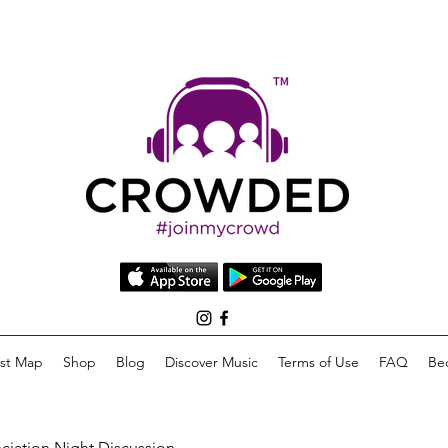
list Map
Shop
Blog
Discover Music
Terms of Use
FAQ
Be
eciation Night Discussion