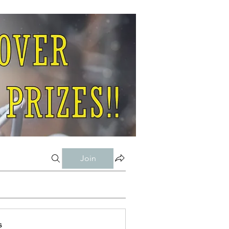
Join
s