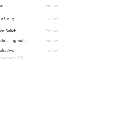
ve
Follow
ira Fanny
Follow
anny
m Balich
Follow
 detailingmafia
Follow
lia Ave
Follow
Members (297)