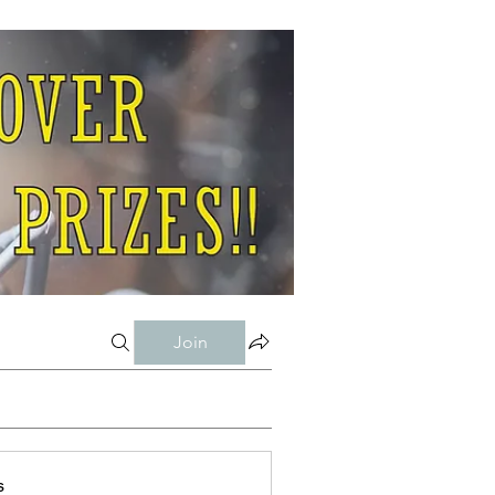
Join
s