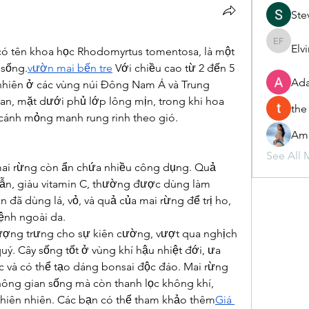
Ste
Elv
Elvira F
 có tên khoa học Rhodomyrtus tomentosa, là một 
 sống.
vườn mai bến tre
 Với chiều cao từ 2 đến 5 
Ada
hiên ở các vùng núi Đông Nam Á và Trung 
an, mặt dưới phủ lớp lông mịn, trong khi hoa 
the
cánh mỏng manh rung rinh theo gió.
Ame
See All 
mai rừng còn ẩn chứa nhiều công dụng. Quả 
ẫn, giàu vitamin C, thường được dùng làm 
 đã dùng lá, vỏ, và quả của mai rừng để trị ho, 
ệnh ngoài da.
ượng trưng cho sự kiên cường, vượt qua nghịch 
uý. Cây sống tốt ở vùng khí hậu nhiệt đới, ưa 
c và có thể tạo dáng bonsai độc đáo. Mai rừng 
ông gian sống mà còn thanh lọc không khí, 
thiên nhiên. Các bạn có thể tham khảo thêm
Giá 