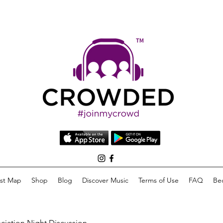
list Map
Shop
Blog
Discover Music
Terms of Use
FAQ
Be
eciation Night Discussion