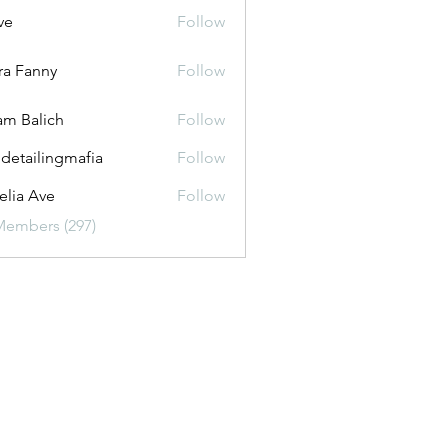
ve
Follow
ira Fanny
Follow
anny
m Balich
Follow
 detailingmafia
Follow
lia Ave
Follow
Members (297)