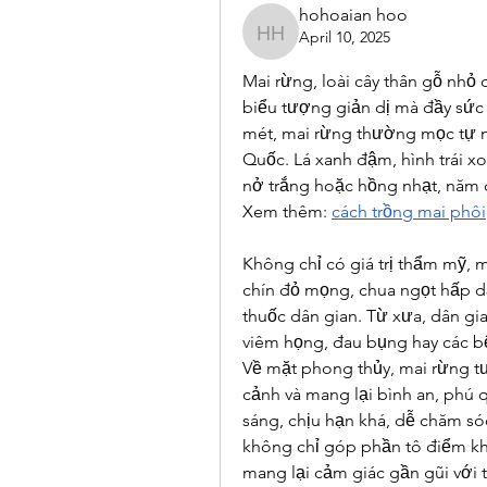
hohoaian hoo
April 10, 2025
hohoaian hoo
Mai rừng, loài cây thân gỗ nhỏ
biểu tượng giản dị mà đầy sức
mét, mai rừng thường mọc tự n
Quốc. Lá xanh đậm, hình trái xo
nở trắng hoặc hồng nhạt, năm 
Xem thêm: 
cách trồng mai phôi
Không chỉ có giá trị thẩm mỹ, 
chín đỏ mọng, chua ngọt hấp d
thuốc dân gian. Từ xưa, dân gian
viêm họng, đau bụng hay các b
Về mặt phong thủy, mai rừng t
cảnh và mang lại bình an, phú q
sáng, chịu hạn khá, dễ chăm só
không chỉ góp phần tô điểm kh
mang lại cảm giác gần gũi với 