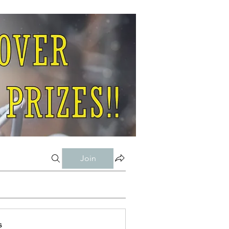
Join
s