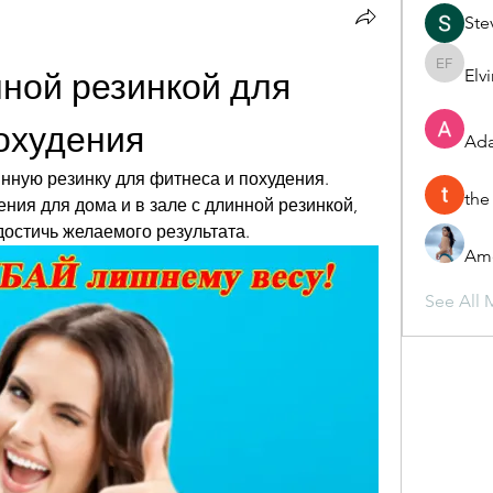
Ste
Elv
Elvira F
ной резинкой для 
охудения
Ada
инную резинку для фитнеса и похудения. 
the
ия для дома и в зале с длинной резинкой, 
достичь желаемого результата.
Ame
See All 