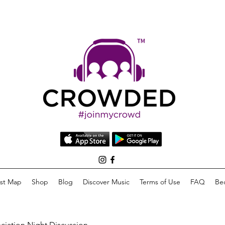
list Map
Shop
Blog
Discover Music
Terms of Use
FAQ
Be
eciation Night Discussion