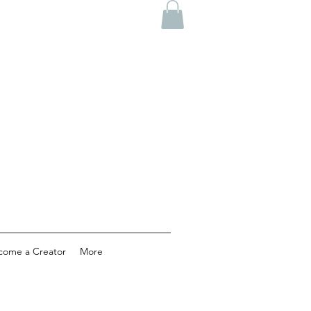
come a Creator
More