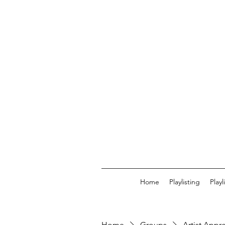
Home
Playlisting
Play
Home
Groups
Artist Appr