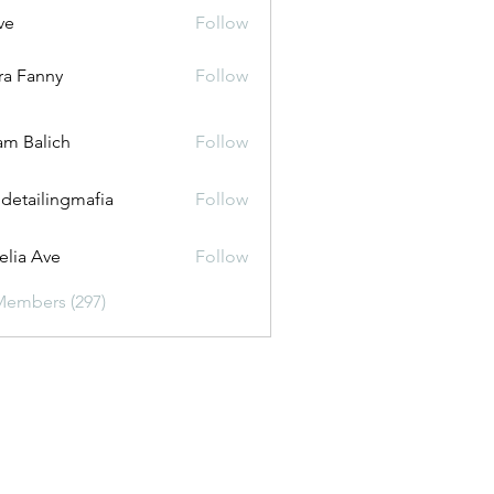
ve
Follow
ira Fanny
Follow
anny
m Balich
Follow
 detailingmafia
Follow
lia Ave
Follow
Members (297)