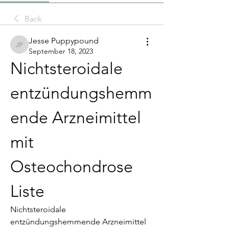
Back
Jesse Puppypound
Jesse Puppypound
September 18, 2023
Nichtsteroidale 
entzündungshemm
ende Arzneimittel 
mit 
Osteochondrose 
Liste
Nichtsteroidale 
entzündungshemmende Arzneimittel 