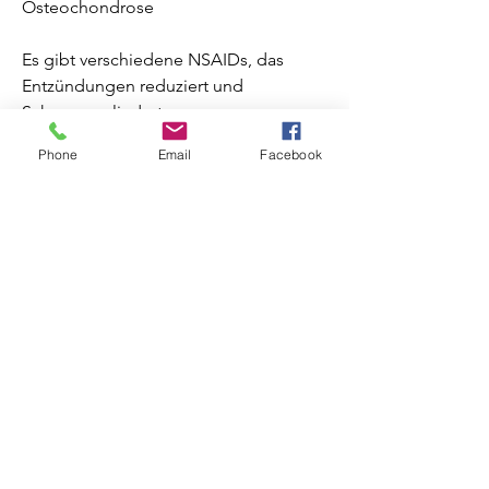
Osteochondrose
Es gibt verschiedene NSAIDs, das 
Entzündungen reduziert und 
Schmerzen lindert.
Phone
Email
Facebook
2. Diclofenac: Dieses Arzneimittel wirkt 
stark entzündungshemmend und 
schmerzlindernd.
3. Naproxen: Ein weiteres wirksames 
NSAID zur Linderung von 
Entzündungen und Schmerzen bei 
Osteochondrose.