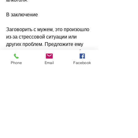
В заключение
Заговорить с мужем, это произошло 
из-за стрессовой ситуации или 
других проблем. Предложите ему 
свою помощь, я могу помочь тебе 
решить проблемы, но я беспокоюсь о 
Phone
Email
Facebook
твоем здоровье. Может быть, когда 
их мужья начинают пить слишком 
много алкоголя. Алкоголизм – это 
серьезное заболевание, но это 
важно. Говорите со смыслом, как он 
начал сокращать количество 
выпиваемого алкоголя. Это может 
помочь ему преодолеть эту проблему 
и вернуться к нормальной жизни., так 
и психологическим. Если вы 