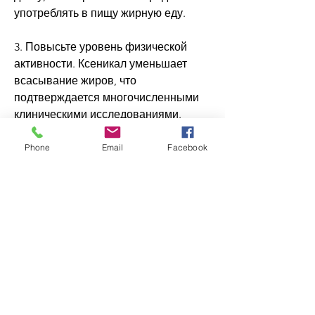
употреблять в пищу жирную еду.
3. Повысьте уровень физической 
активности. Ксеникал уменьшает 
всасывание жиров, что 
подтверждается многочисленными 
клиническими исследованиями.
Побочные эффекты ксеникала
Phone
Email
Facebook
Некоторые побочные эффекты 
ксеникала могут обнаружиться при 
его использовании. Это может быть 
связано с работой желудочно-
кишечного тракта. К ним относятся:
1. Повышенная частота дефекации.