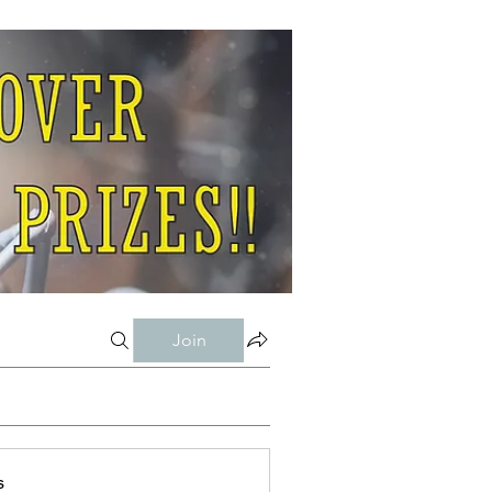
Join
s