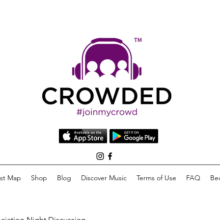
list Map
Shop
Blog
Discover Music
Terms of Use
FAQ
Be
eciation Night Discussion