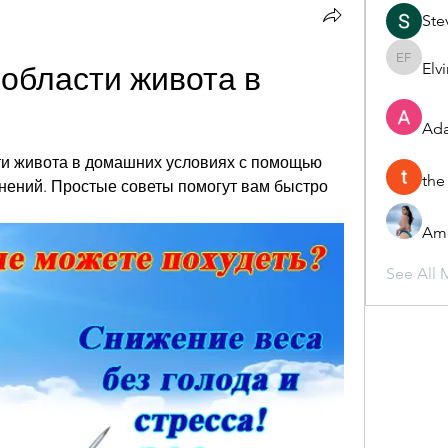
Ste
Elv
Elvira F
 области живота в 
Ada
сти живота в домашних условиях с помощью 
the
нений. Простые советы помогут вам быстро 
Ame
See All 