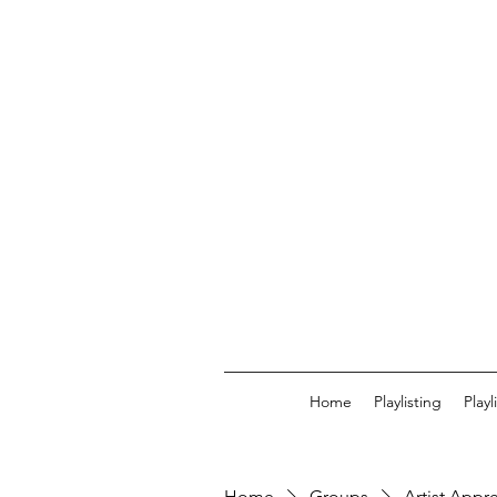
Home
Playlisting
Play
Home
Groups
Artist Appr