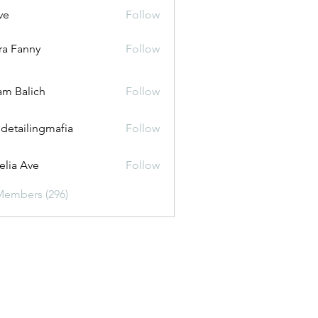
ve
Follow
ira Fanny
Follow
anny
m Balich
Follow
 detailingmafia
Follow
lia Ave
Follow
Members (296)