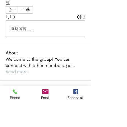
요!
0
0
2
撰寫留言......
About
Welcome to the group! You can
connect with other members, ge
...
Read more
Members
Steve
Follow
Phone
Email
Facebook
Elvira Fanny
Follow
Elvira Fanny
Adam Balich
Follow