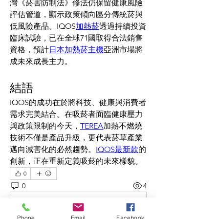
灣《菸害防制法》修法仍保留健康風險
評估管道，顯示政策傾向區分傳統菸與
低風險產品。IQOS
加熱菸
透過持續投資
臨床試驗，已在全球71國取得合法銷售
資格，預計
日本加熱菸主機
亞洲市場將
成未來成長主力。
結語
IQOS的成功在於將科技、健康與消費者
需求完美結合。在吸菸者面臨健康壓力
與政策限制的今天，
TEREA
加熱不燃燒
技術不僅是產品升級，更代表菸草產業
邁向減害化的必然趨勢。
IQOS最新款
的
創新，正在重新定義吸菸的未來樣貌。
0
0
4
Write a comment...
Phone
Email
Facebook