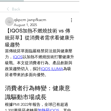
Back
qkpcm jwnpfkacm
qkpcm jwnpfkacm
August 1, 2025
【IQOS加熱不燃燒技術 vs 傳
統菸草】從消費者需求看健康升
級趨勢
當傳統菸草面臨嚴格禁菸法規與健康壓
力，
IQOS
以加熱不燃燒技術打響健康升
級戰。本文從消費者行為、產品創新與
政策趨勢切入，探討
IQOS ILUMA
為吸
菸者帶來的多面向優勢。
消費者行為轉變：健康意
識驅動市場成長
根據PMI 2022年報告，全球已有超過
1,200萬吸菸者轉用
加熱菸IQOS
，其中