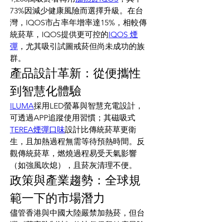
73%因減少健康風險而選擇升級。在台
灣，IQOS市占率年增率達15%，相較傳
統菸草，IQOS提供更可控的
IQOS 煙
彈
，尤其吸引試圖戒菸但尚未成功的族
群。
產品設計革新：從便攜性
到智慧化體驗
ILUMA
採用LED螢幕與智慧充電設計，
可透過APP追蹤使用習慣；其磁吸式
TEREA煙彈口味
設計比傳統菸草更衛
生，且加熱過程無需等待預熱時間。反
觀傳統菸草，燃燒過程易受天氣影響
（如強風吹熄），且菸灰清理不便。
政策與產業趨勢：全球規
範一下的市場潛力
儘管香港與中國大陸嚴禁加熱菸，但台