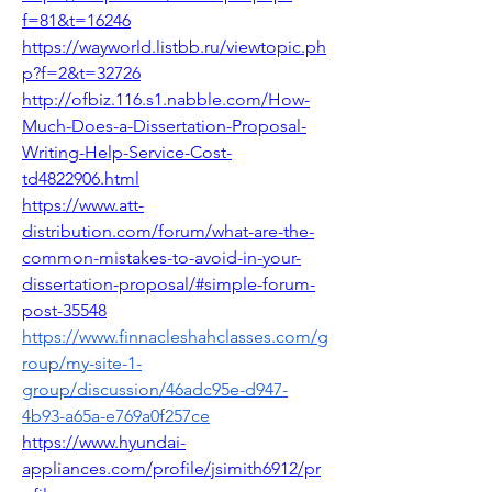
f=81&t=16246
https://wayworld.listbb.ru/viewtopic.ph
p?f=2&t=32726
http://ofbiz.116.s1.nabble.com/How-
Much-Does-a-Dissertation-Proposal-
Writing-Help-Service-Cost-
td4822906.html
https://www.att-
distribution.com/forum/what-are-the-
common-mistakes-to-avoid-in-your-
dissertation-proposal/#simple-forum-
post-35548
https://www.finnacleshahclasses.com/g
roup/my-site-1-
group/discussion/46adc95e-d947-
4b93-a65a-e769a0f257ce
https://www.hyundai-
appliances.com/profile/jsimith6912/pr