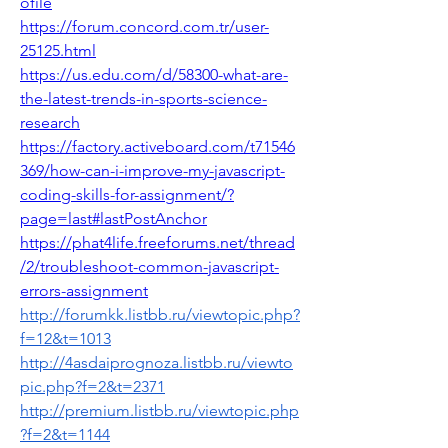
ofile
https://forum.concord.com.tr/user-
25125.html
https://us.edu.com/d/58300-what-are-
the-latest-trends-in-sports-science-
research
https://factory.activeboard.com/t71546
369/how-can-i-improve-my-javascript-
coding-skills-for-assignment/?
page=last#lastPostAnchor
https://phat4life.freeforums.net/thread
/2/troubleshoot-common-javascript-
errors-assignment
http://forumkk.listbb.ru/viewtopic.php?
f=12&t=1013
http://4asdaiprognoza.listbb.ru/viewto
pic.php?f=2&t=2371
http://premium.listbb.ru/viewtopic.php
?f=2&t=1144