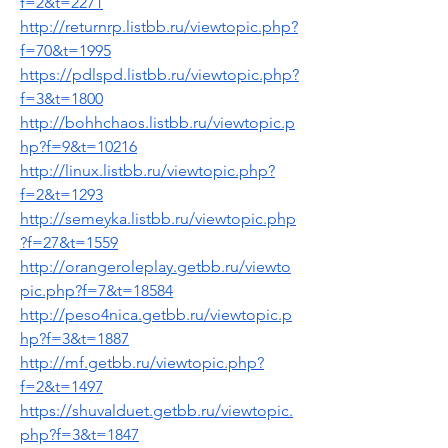
f=2&t=2271
http://returnrp.listbb.ru/viewtopic.php?
f=70&t=1995
https://pdlspd.listbb.ru/viewtopic.php?
f=3&t=1800
http://bohhchaos.listbb.ru/viewtopic.p
hp?f=9&t=10216
http://linux.listbb.ru/viewtopic.php?
f=2&t=1293
http://semeyka.listbb.ru/viewtopic.php
?f=27&t=1559
http://orangeroleplay.getbb.ru/viewto
pic.php?f=7&t=18584
http://peso4nica.getbb.ru/viewtopic.p
hp?f=3&t=1887
http://mf.getbb.ru/viewtopic.php?
f=2&t=1497
https://shuvalduet.getbb.ru/viewtopic.
php?f=3&t=1847