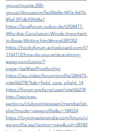
group/mysite-200-
group/discussion/fac04e8e-447e-4d76-
89af-5f7db939d8a1
https://levalforum.xobor.de/t2f28417-
Why-Are-Conclusion-Words-Important-
in-Essay-Writing.html#msg6387052
https://hockyforum.activeboard.com/t7
1764112/how-do-you-write-a-strong-
essay-conclusion/?
page=last#lastPostAnchor
https://jeu.video/forum/profile/284475-
nitet56278/?tab=field_core_pfield_14
https://forum.profa.ne/user/nitet56278
http://services-
sector.ru/clubpointeresam/memberlist.
php?mode=viewprofile&u=184524
https://logicmastersindia.com/forum/vi
ew-profile.asp?action=view&uid=28782