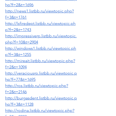
hp?f=2&t=1696
http://news1.listbb.ru/viewtopic.php?
f=3&t=1761
http://lsfiredept.listbb.ru/viewtopic.ph
p?f=2&t=1743
http://impressiverp.listbb.ru/viewtopic.
php?f=10&t=2904
http://windows1.listbb.ru/viewtopic.ph
p?f=3&t=1255
http://mireait.listbb.ru/viewtopic.php?
f=2&t=1094
http://veraciousrp.listbb.ru/viewtopic.p
hp?f=77&t=1695
http://ros.listbb.ru/viewtopic.php?
f=2&t=2146
http://burgasdent.listbb.ru/viewtopic.p
hp?f=3&t=1128
http://rodina.listbb.ru/viewtopic.php?