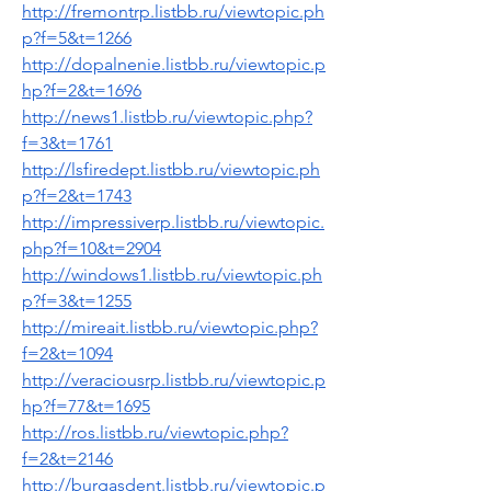
http://fremontrp.listbb.ru/viewtopic.ph
p?f=5&t=1266
http://dopalnenie.listbb.ru/viewtopic.p
hp?f=2&t=1696
http://news1.listbb.ru/viewtopic.php?
f=3&t=1761
http://lsfiredept.listbb.ru/viewtopic.ph
p?f=2&t=1743
http://impressiverp.listbb.ru/viewtopic.
php?f=10&t=2904
http://windows1.listbb.ru/viewtopic.ph
p?f=3&t=1255
http://mireait.listbb.ru/viewtopic.php?
f=2&t=1094
http://veraciousrp.listbb.ru/viewtopic.p
hp?f=77&t=1695
http://ros.listbb.ru/viewtopic.php?
f=2&t=2146
http://burgasdent.listbb.ru/viewtopic.p