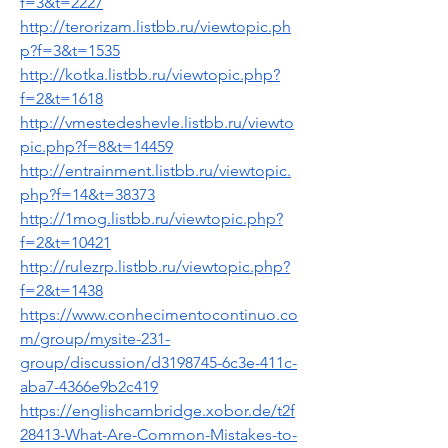
f=3&t=2227
http://terorizam.listbb.ru/viewtopic.ph
p?f=3&t=1535
http://kotka.listbb.ru/viewtopic.php?
f=2&t=1618
http://vmestedeshevle.listbb.ru/viewto
pic.php?f=8&t=14459
http://entrainment.listbb.ru/viewtopic.
php?f=14&t=38373
http://1mog.listbb.ru/viewtopic.php?
f=2&t=10421
http://rulezrp.listbb.ru/viewtopic.php?
f=2&t=1438
https://www.conhecimentocontinuo.co
m/group/mysite-231-
group/discussion/d3198745-6c3e-411c-
aba7-4366e9b2c419
https://englishcambridge.xobor.de/t2f
28413-What-Are-Common-Mistakes-to-