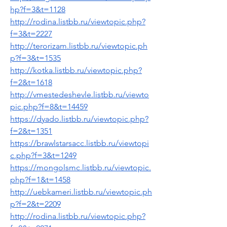
hp?f=3&t=1128
http://rodina.listbb.ru/viewtopic.php?
f=3&t=2227
http://terorizam.listbb.ru/viewtopic.ph
p?f=3&t=1535
http://kotka.listbb.ru/viewtopic.php?
f=2&t=1618
http://vmestedeshevle.listbb.ru/viewto
pic.php?f=8&t=14459
https://dyado.listbb.ru/viewtopic.php?
f=2&t=1351
https://brawlstarsacc.listbb.ru/viewtopi
c.php?f=3&t=1249
https://mongolsmc.listbb.ru/viewtopic.
php?f=1&t=1458
http://uebkameri.listbb.ru/viewtopic.ph
p?f=2&t=2209
http://rodina.listbb.ru/viewtopic.php?