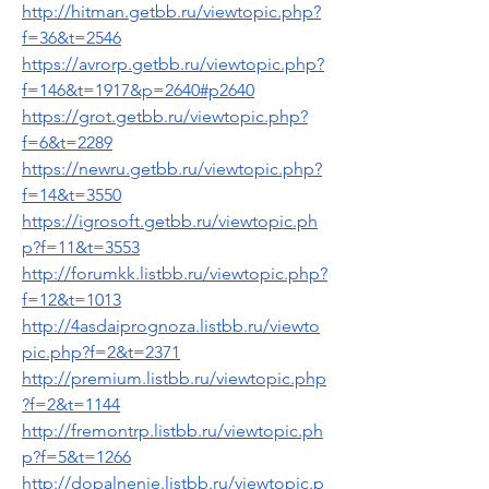
http://hitman.getbb.ru/viewtopic.php?
f=36&t=2546
https://avrorp.getbb.ru/viewtopic.php?
f=146&t=1917&p=2640#p2640
https://grot.getbb.ru/viewtopic.php?
f=6&t=2289
https://newru.getbb.ru/viewtopic.php?
f=14&t=3550
https://igrosoft.getbb.ru/viewtopic.ph
p?f=11&t=3553
http://forumkk.listbb.ru/viewtopic.php?
f=12&t=1013
http://4asdaiprognoza.listbb.ru/viewto
pic.php?f=2&t=2371
http://premium.listbb.ru/viewtopic.php
?f=2&t=1144
http://fremontrp.listbb.ru/viewtopic.ph
p?f=5&t=1266
http://dopalnenie.listbb.ru/viewtopic.p