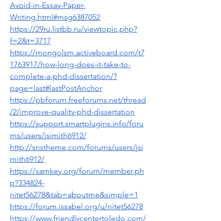
Avoid-in-Essay-Paper-
Writing.html#msg6387052
https://29ru.listbb.ru/viewtopic.php?
f=2&t=3717
https://mongolsm.activeboard.com/t7
1763917/how-long-does-it-take-to-
complete-a-phd-dissertation/?
page=last#lastPostAnchor
https://pbforum.freeforums.net/thread
/2/improve-quality-phd-dissertation
https://support.smartplugins.info/foru
ms/users/jsimith6912/
http://snstheme.com/forums/users/jsi
mith6912/
https://samkey.org/forum/member.ph
p?334824-
nitet56278&tab=aboutme&simple=1
https://forum.issabel.org/u/nitet56278
https://www.friendlycentertoledo.com/