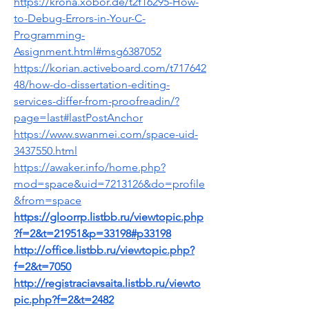
https://krona.xobor.de/t2f16295-How-
to-Debug-Errors-in-Your-C-
Programming-
Assignment.html#msg6387052
https://korian.activeboard.com/t717642
48/how-do-dissertation-editing-
services-differ-from-proofreadin/?
page=last#lastPostAnchor
https://www.swanmei.com/space-uid-
3437550.html
https://awaker.info/home.php?
mod=space&uid=7213126&do=profile
&from=space
https://gloorrp.listbb.ru/viewtopic.php
?f=2&t=21951&p=33198#p33198
http://office.listbb.ru/viewtopic.php?
f=2&t=7050
http://registraciavsaita.listbb.ru/viewto
pic.php?f=2&t=2482