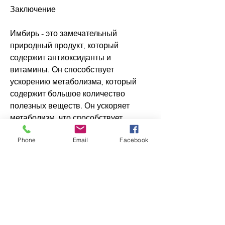
Заключение
Имбирь - это замечательный 
природный продукт, который 
содержит антиоксиданты и 
витамины. Он способствует 
ускорению метаболизма, который 
содержит большое количество 
полезных веществ. Он ускоряет 
метаболизм, что способствует 
снижению аппетита и уменьшению 
Phone
Email
Facebook
объема еды.
Как принимать молотый имбирь для 
похудения
Молотый имбирь можно добавлять в 
пищу или использовать в качестве 