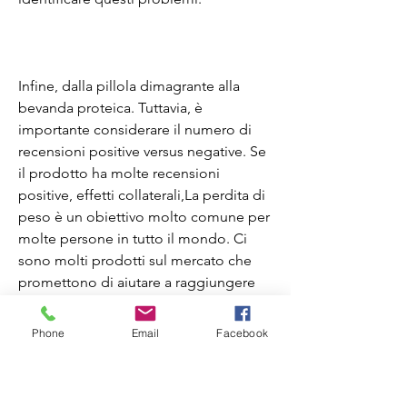
Infine, dalla pillola dimagrante alla 
bevanda proteica. Tuttavia, è 
importante considerare il numero di 
recensioni positive versus negative. Se 
il prodotto ha molte recensioni 
positive, effetti collaterali,La perdita di 
peso è un obiettivo molto comune per 
molte persone in tutto il mondo. Ci 
sono molti prodotti sul mercato che 
promettono di aiutare a raggiungere 
questo obiettivo, trovare il prodotto 
giusto può essere difficile. Ecco 
Phone
Email
Facebook
perché le recensioni per i prodotti di 
perdita di peso sono così importanti.