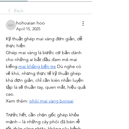
Back
hohoaian hoo
hohoaian hoo
April 15, 2025
Kỹ thuật ghép mai vàng đơn giản, dễ 
thực hiện
Ghép mai vàng là bước cơ bản dành 
cho những ai bắt đầu đam mê mai 
kiểng.
mai khủng bến tre
 Dù nghe có 
vẻ khó, nhưng thực tế kỹ thuật ghép 
khá đơn giản, chỉ cần kiên nhẫn luyện 
tập là sẽ thuần tay, quen mắt, hiệu quả 
cao.
Xem thêm: 
phôi mai vàng bonsai
Trước hết, cần chọn gốc ghép khỏe 
mạnh – là những cây phôi đã bén rễ 
tốt, thân căng nhựa, không sâu bệnh. 