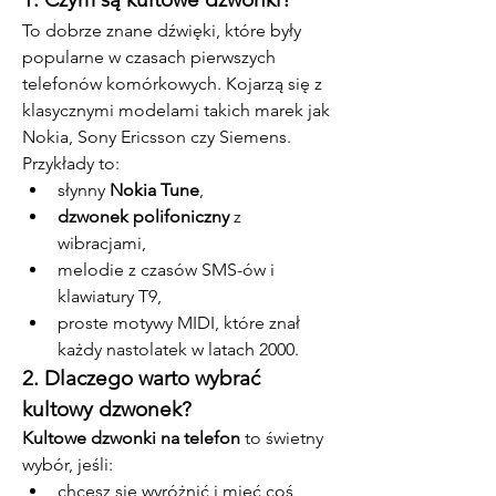
To dobrze znane dźwięki, które były 
popularne w czasach pierwszych 
telefonów komórkowych. Kojarzą się z 
klasycznymi modelami takich marek jak 
Nokia, Sony Ericsson czy Siemens. 
Przykłady to:
słynny 
Nokia Tune
,
dzwonek polifoniczny
 z 
wibracjami,
melodie z czasów SMS-ów i 
klawiatury T9,
proste motywy MIDI, które znał 
każdy nastolatek w latach 2000.
2. Dlaczego warto wybrać 
kultowy dzwonek?
Kultowe dzwonki na telefon
 to świetny 
wybór, jeśli:
chcesz się wyróżnić i mieć coś 