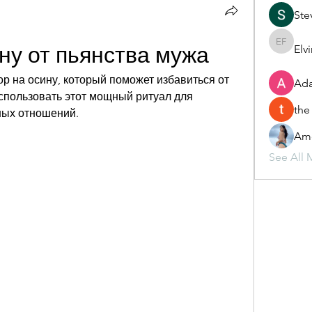
Ste
ну от пьянства мужа
Elv
Elvira F
 на осину, который поможет избавиться от 
Ada
использовать этот мощный ритуал для 
the
ных отношений.
Ame
See All 