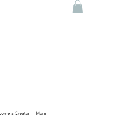
come a Creator
More