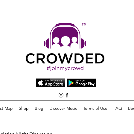
list Map
Shop
Blog
Discover Music
Terms of Use
FAQ
Be
eciation Night Discussion