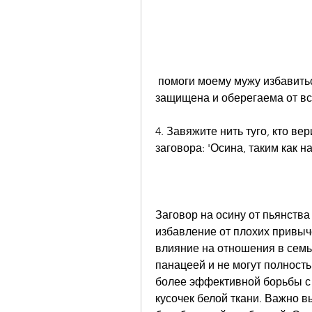
 помоги моему мужу избавиться от пьянства. Пусть наша семья будет 
защищена и оберегаема от вс
4. Завяжите нить туго, кто ве
заговора: 'Осина, таким как н
Заговор на осину от пьянства 
избавление от плохих привыче
влияние на отношения в семье
панацеей и не могут полност
более эффективной борьбы с п
кусочек белой ткани. Важно вы