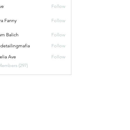
ve
Follow
ira Fanny
Follow
anny
m Balich
Follow
 detailingmafia
Follow
lia Ave
Follow
Members (297)