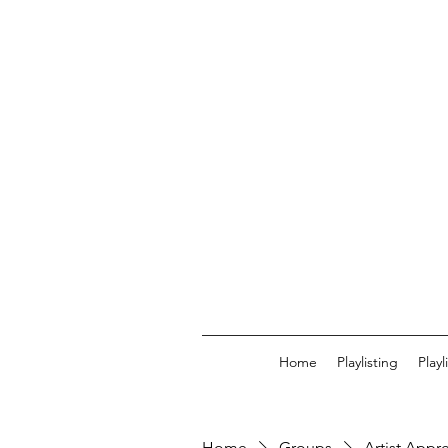
Home
Playlisting
Play
Home
Groups
Artist Appr