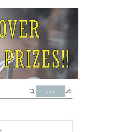
Join
s