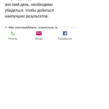
жесткий день, необходимо 
убедиться, чтобы добиться 
наилучших результатов:
1. Не употреблять алкоголь и 
газированные напитки.
Phone
Email
Facebook
2. Избегайте употребления масла 
или сахара в любой форме.
3. Не ешьте после 20:00.
4. Употребляйте большое количество 
воды в течение дня.
5. Старайтесь не есть между 
приемами пищи.