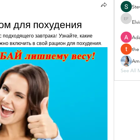
Ste
ром для похудения
Elv
Elvira F
 подходящего завтрака! Узнайте, какие 
Ada
жно включить в свой рацион для похудения.
the
Ame
See All 