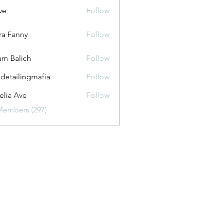
ve
Follow
ira Fanny
Follow
anny
m Balich
Follow
 detailingmafia
Follow
lia Ave
Follow
Members (297)