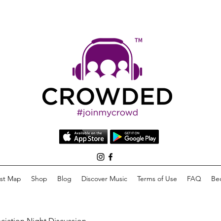
list Map
Shop
Blog
Discover Music
Terms of Use
FAQ
Be
eciation Night Discussion