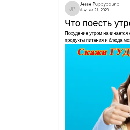
Jesse Puppypound
August 21, 2023
Jesse Puppypound
Что поесть ут
Похудение утром начинается с
продукты питания и блюда мо