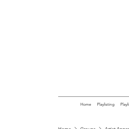
Home
Playlisting
Play
Home
Groups
Artist Appr