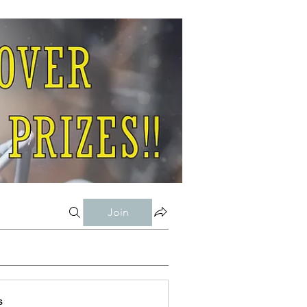
Join
s