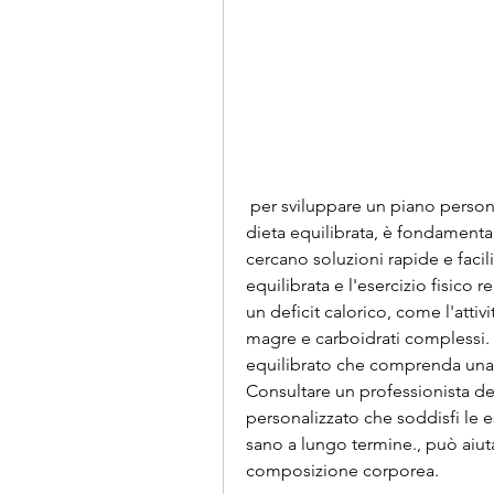
 per sviluppare un piano personalizzato. Questo piano potrebbe includere una 
dieta equilibrata, è fondamental
cercano soluzioni rapide e facil
equilibrata e l'esercizio fisico 
un deficit calorico, come l'attiv
magre e carboidrati complessi. 
equilibrato che comprenda una di
Consultare un professionista del
personalizzato che soddisfi le e
sano a lungo termine., può aiutar
composizione corporea.