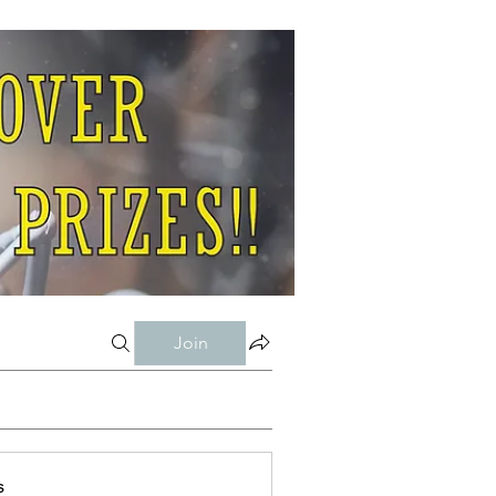
Join
s