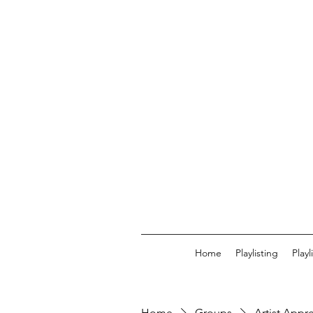
Home
Playlisting
Play
Home
Groups
Artist Appr