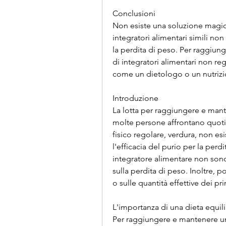
Conclusioni
Non esiste una soluzione magica p
integratori alimentari simili non s
la perdita di peso. Per raggiun
di integratori alimentari non re
come un dietologo o un nutrizi
Introduzione
La lotta per raggiungere e man
molte persone affrontano quotid
fisico regolare, verdura, non es
l'efficacia del purio per la perdi
integratore alimentare non sono r
sulla perdita di peso. Inoltre, p
o sulle quantità effettive dei prin
L'importanza di una dieta equilib
Per raggiungere e mantenere un 