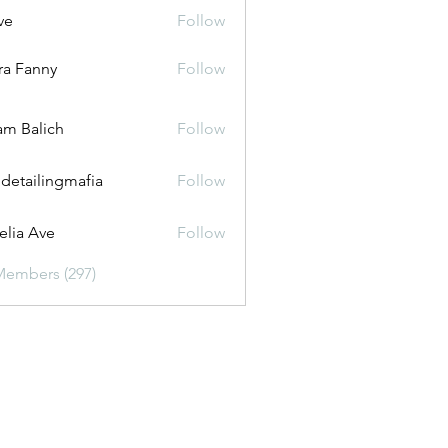
ve
Follow
ira Fanny
Follow
anny
m Balich
Follow
 detailingmafia
Follow
lia Ave
Follow
Members (297)