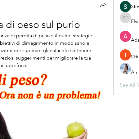
Ste
Elv
Elvira F
 di peso sul purio
za di perdita di peso sul purio: strategie 
Ada
obiettivi di dimagrimento in modo sano e 
uzioni per superare gli ostacoli e ottenere 
the
 preziosi suggerimenti per migliorare la tua 
 tuoi sforzi.
Ame
See All 