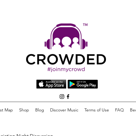
list Map
Shop
Blog
Discover Music
Terms of Use
FAQ
Be
eciation Night Discussion