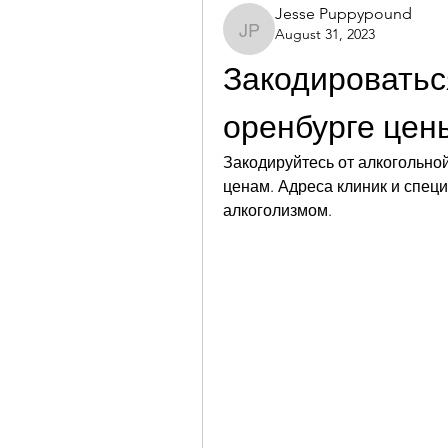
Jesse Puppypound
August 31, 2023
Jesse Puppypound
Закодироваться
оренбурге цен
Закодируйтесь от алкогольно
ценам. Адреса клиник и специ
алкоголизмом.