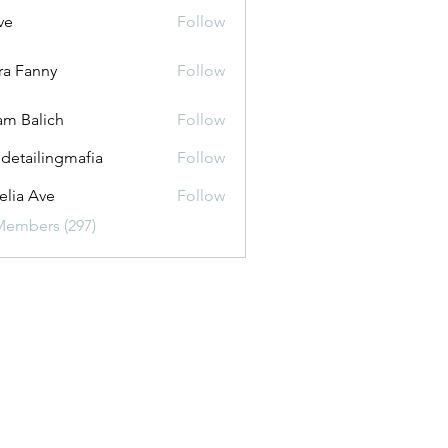
ve
Follow
ira Fanny
Follow
anny
m Balich
Follow
 detailingmafia
Follow
lia Ave
Follow
Members (297)