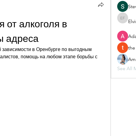
Ste
 от алкоголя в 
Elv
Elvira F
ы адреса
Ada
the
й зависимости в Оренбурге по выгодным 
алистов, помощь на любом этапе борьбы с 
Ame
See All 