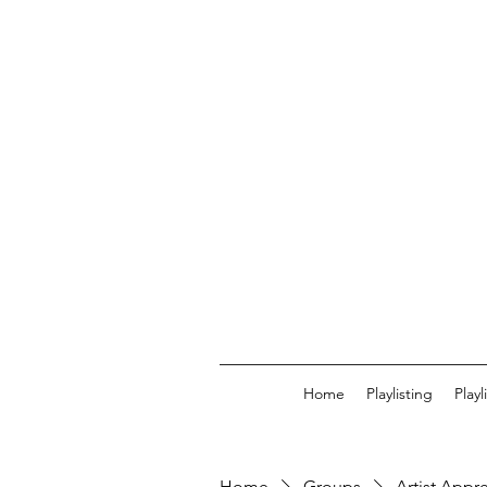
Home
Playlisting
Play
Home
Groups
Artist Appr