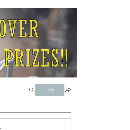
Join
s