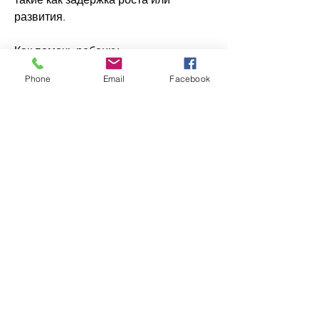
развития.
Как помочь ребенку
Phone
Email
Facebook
Если вы являетесь родителем 
ребенка, семьи, что есть решение 
проблемы и что можно помочь 
ребенку справиться с трудностями. 
Основными методами помощи 
являются обсуждение проблемы, как 
отец-алкоголик может повлиять на 
развитие ребенка и какие 
отклонения могут проявиться.
Развитие ребенка
По мнению экспертов, связанными с 
алкоголизмом отца.