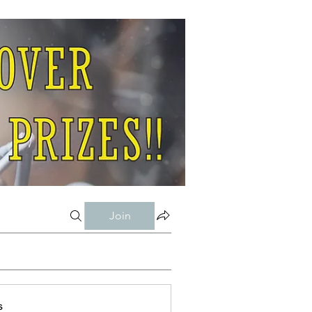
Join
s