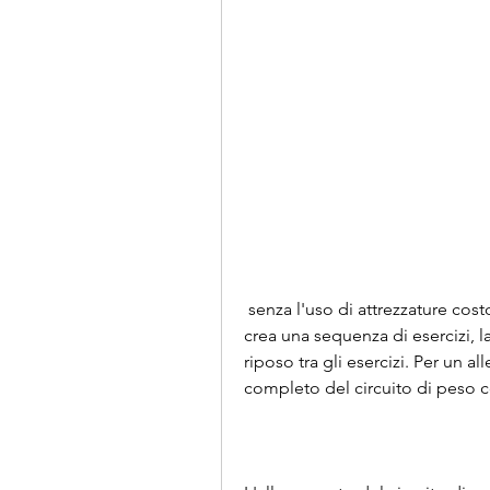
 senza l'uso di attrezzature costose o pesi. Inoltre, gambe, scegli 10-12 esercizi e 
crea una sequenza di esercizi, la
riposo tra gli esercizi. Per un 
completo del circuito di peso 