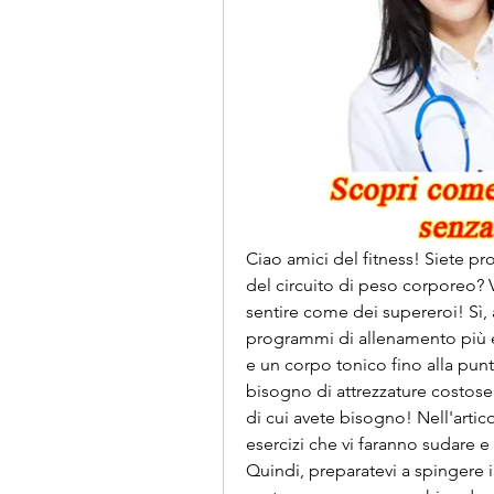
Ciao amici del fitness! Siete pr
del circuito di peso corporeo? V
sentire come dei supereroi! Sì,
programmi di allenamento più eff
e un corpo tonico fino alla punt
bisogno di attrezzature costose o
di cui avete bisogno! Nell'artico
esercizi che vi faranno sudare e v
Quindi, preparatevi a spingere i 