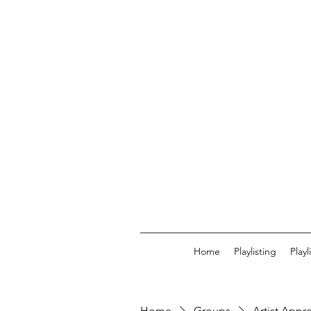
Home
Playlisting
Play
Home
Groups
Artist Appr