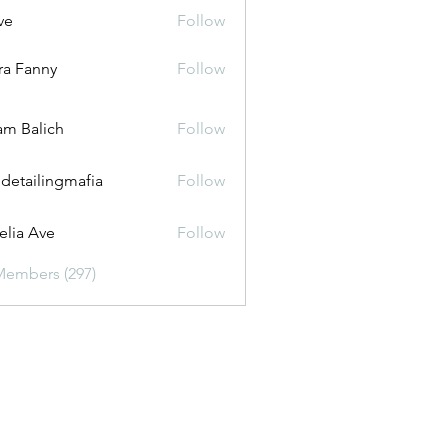
ve
Follow
ira Fanny
Follow
anny
m Balich
Follow
 detailingmafia
Follow
lia Ave
Follow
Members (297)