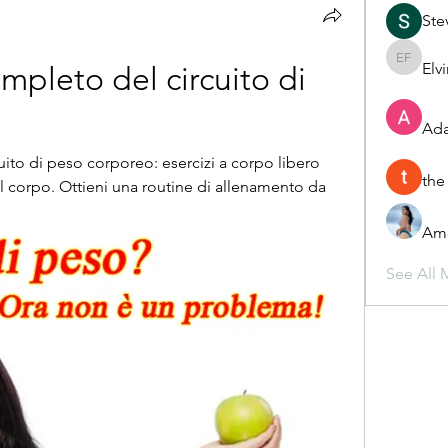
Ste
Elv
Elvira F
pleto del circuito di 
Ada
to di peso corporeo: esercizi a corpo libero 
the
 il corpo. Ottieni una routine di allenamento da 
Ame
See All 