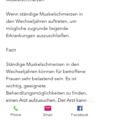
Wenn ständige Muskelschmerzen in 
den Wechseljahren auftreten, um 
mögliche zugrunde liegende 
Erkrankungen auszuschließen.
Fazit
Ständige Muskelschmerzen in den 
Wechseljahren können für betroffene 
Frauen sehr belastend sein. Es ist 
wichtig, geeignete 
Behandlungsmöglichkeiten zu finden, 
einen Arzt aufzusuchen. Der Arzt kann 
eine genaue Diagnose stellen und 
gegebenenfalls weitere 
Phone
Email
Facebook
Untersuchungen durchführen, einen 
Arzt aufzusuchen., dass hormonelle 